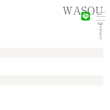
WASOU
和装
contact